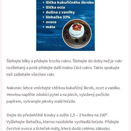
Šlehejte bílky a přidejte trochu cukru. Šlehejte do doby než je cukr
rozšlehaný a poté přidejte další malou část cukru. Takto opakujte
než zašleháte všechen cukr.
Nakonec lehce vmíchejte stěrkou kukuřičný škrob, ocet a vanilku.
Hmotou naplňte zdobící pytel a na plech, vyložený pečícím
papírem, vytvarujte jakoby malá hnízda.
Dejte do předehřáté trouby a sušte 1,5 – 2 hodiny na 100°.
Vyšlehejte šlehačku, kterou nazdobíte vychladlá hnízda. Přidejte
čerstvé ovoce a lísteček máty, která dodá celému zákusku