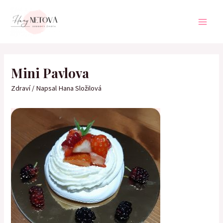
Přeskočit
na
obsah
Main
Men
Mini Pavlova
Zdraví
/ Napsal
Hana Složilová