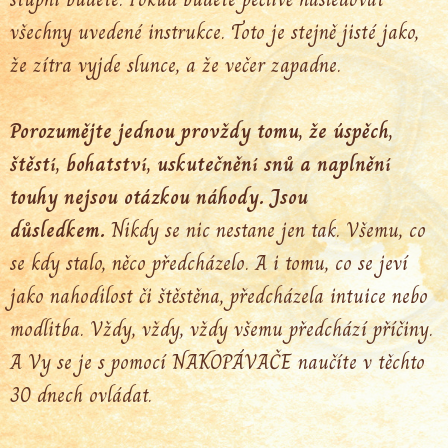
všechny uvedené instrukce. Toto je stejně jisté jako,
že zítra vyjde slunce, a že večer zapadne.
Porozumějte jednou provždy tomu, že úspěch,
štěstí, bohatství, uskutečnění snů a naplnění
touhy nejsou otázkou náhody. Jsou
důsledkem.
Nikdy se nic nestane jen tak. Všemu, co
se kdy stalo, něco předcházelo. A i tomu, co se jeví
jako nahodilost či štěstěna, předcházela intuice nebo
modlitba. Vždy, vždy, vždy všemu předchází příčiny.
A Vy se je s pomocí NAKOPÁVAČE naučíte v těchto
30 dnech ovládat.