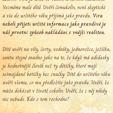
Vezměme malé dítě. Uvěří čemukoliv, není skeptické
a vše do určitého věku přijímá jako pravdu.
Víra
neboli přijetí určité informace jako pravdivé je
náš prvotní způsob nakládání s vnější realitou.
Dítě uvěří na víly, čerty, vodníky, jednorožce, ježíška,
santu stejně snadno jako na to, že když má adidasky
je hodnotnější člověk než ty dětičky, které mají
sešmajdané botičky bez značky. Dítě do určitého věku
uvěří všemu, co mu předložíte jako pravdu. Uvěří, že
může dokázat v životě cokoliv. Uvěří, že z něj nikdy
nic nebude. Kdo o tom rozhodne?