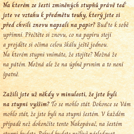
Na kterém ze šesti zmíněných stupňů právě teď
jste ve vztahu k předmětu touhy, který jste si
před chvíli znovu napsali na papír?
Buďte k sobě
upřímní. Přečtěte si znovu, co na papíru stojí
a projděte si očima celou škálu ještě jednou.
Na kterém stupni vnímáte, že stojíte? Možná že
na pátém. Možná ale že na úplně prvním a to není
špatně.
Zažili jste už někdy v minulosti, že jste byli
na stupni vyšším?
To se mohlo stát. Dokonce se Vám
mohlo stát, že jste byli na stupni šestém. V každém
případě než dokončíte tento Nakopávač, na šestém
stupni budete. Pokud budete pečlivě následovat