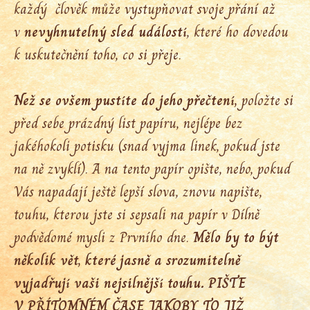
každý člověk může vystupňovat svoje přání až
v
nevyhnutelný sled událostí
, které ho dovedou
k uskutečnění toho, co si přeje.
Než se ovšem pustíte do jeho přečtení,
položte si
před sebe prázdný list papíru, nejlépe bez
jakéhokoli potisku (snad vyjma linek, pokud jste
na ně zvyklí). A na tento papír opište, nebo, pokud
Vás napadají ještě lepší slova, znovu napište,
touhu, kterou jste si sepsali na papír v Dílně
podvědomé mysli z Prvního dne.
Mělo by to být
několik vět, které jasně a srozumitelně
vyjadřují vaši nejsilnější touhu. PIŠTE
V PŘÍTOMNÉM ČASE JAKOBY TO JIŽ