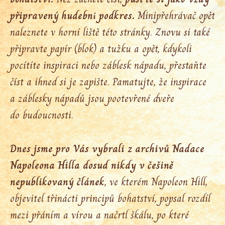
připravený hudební podkres.
Minipřehrávač opět
naleznete v horní liště této stránky. Znovu si také
připravte papír (blok) a tužku a opět, kdykoli
pocítíte inspiraci nebo záblesk nápadu, přestaňte
číst a ihned si je zapište. Pamatujte, že inspirace
a záblesky nápadů jsou pootevřené dveře
do budoucnosti.
Dnes jsme pro Vás vybrali z archivů Nadace
Napoleona Hilla dosud nikdy v češině
nepublikovaný článek
, ve kterém Napoleon Hill,
objevitel třinácti principů bohatství, popsal rozdíl
mezi přáním a vírou a načrtl škálu, po které