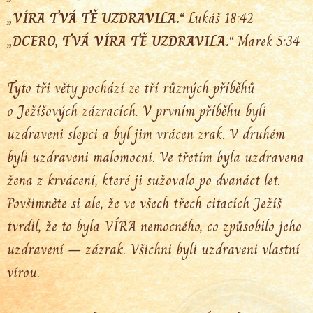
„VÍRA TVÁ TĚ UZDRAVILA.“
Lukáš 18:42
„DCERO, TVÁ VÍRA TĚ UZDRAVILA.“
Marek 5:34
Tyto tři věty pochází ze tří různých příběhů
o Ježíšových zázracích. V prvním příběhu byli
uzdraveni slepci a byl jim vrácen zrak. V druhém
byli uzdraveni malomocní. Ve třetím byla uzdravena
žena z krvácení, které ji sužovalo po dvanáct let.
Povšimněte si ale, že ve všech třech citacích Ježíš
tvrdil, že to byla VÍRA nemocného, co způsobilo jeho
uzdravení – zázrak. Všichni byli uzdraveni vlastní
vírou.