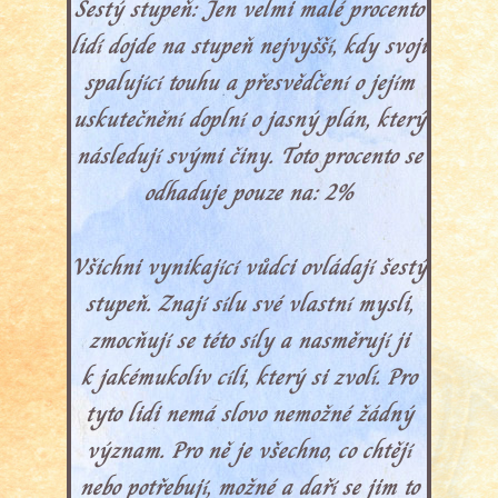
Šestý stupeň: Jen velmi malé procento
lidí dojde na stupeň nejvyšší, kdy svoji
spalující touhu a přesvědčení o jejím
uskutečnění doplní o jasný plán, který
následují svými činy. Toto procento se
odhaduje pouze na: 2%
Všichni vynikající vůdci ovládají šestý
stupeň. Znají sílu své vlastní mysli,
zmocňují se této síly a nasměrují ji
k jakémukoliv cíli, který si zvolí. Pro
tyto lidi nemá slovo nemožné žádný
význam. Pro ně je všechno, co chtějí
nebo potřebují, možné a daří se jim to