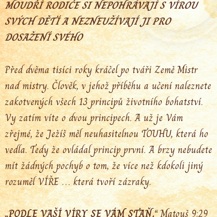
MOUDŘÍ RODIČE SI NEPOHRÁVAJÍ S VÍROU
SVÝCH DĚTÍ A NEZNEUŽÍVAJÍ JI PRO
DOSAŽENÍ SVÉHO
Před dvěma tisíci roky kráčel po tváři Země Mistr
nad mistry. Člověk, v jehož příběhu a učení naleznete
zakotvených všech 13 principů životního bohatství.
Vy zatím víte o dvou principech. A už je Vám
zřejmé, že Ježíš měl neuhasitelnou TOUHU, která ho
vedla. Tedy že ovládal princip první. A brzy nebudete
mít žádných pochyb o tom, že více než kdokoli jiný
rozuměl VÍŘE … která tvoří zázraky.
„PODLE VAŠÍ VÍRY SE VÁM STAŇ.“
Matouš 9:29