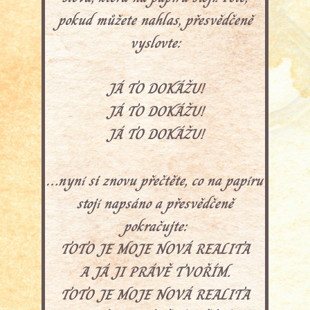
pokud můžete nahlas, přesvědčeně
vyslovte:
JÁ TO DOKÁŽU!
JÁ TO DOKÁŽU!
JÁ TO DOKÁŽU!
…nyní si znovu přečtěte, co na papíru
stojí napsáno a přesvědčeně
pokračujte:
TOTO JE MOJE NOVÁ REALITA
A JÁ JI PRÁVĚ TVOŘÍM.
TOTO JE MOJE NOVÁ REALITA