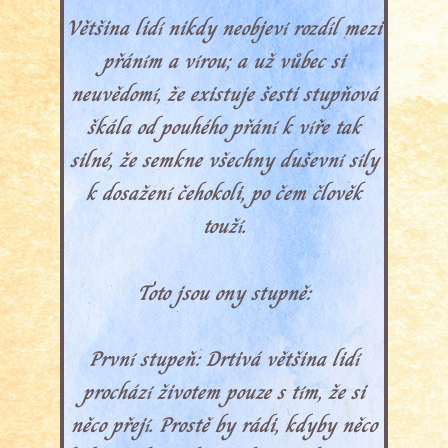
Většina lidí nikdy neobjeví rozdíl mezi
přáním a vírou; a už vůbec si
neuvědomí, že existuje šesti stupňová
škála od pouhého přání k víře tak
silné, že semkne všechny duševní síly
k dosažení čehokoli, po čem člověk
touží.
Toto jsou ony stupně:
První stupeň: Drtivá většina lidí
prochází životem pouze s tím, že si
něco přejí. Prostě by rádi, kdyby něco