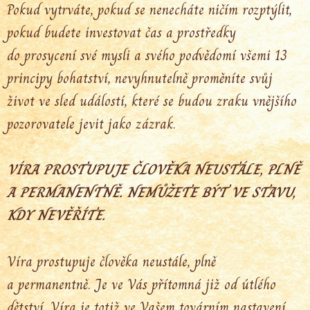
Pokud vytrváte, pokud se nenecháte ničím rozptýlit,
pokud budete investovat čas a prostředky
do prosycení své mysli a svého podvědomí všemi 13
principy bohatství, nevyhnutelně proměníte svůj
život ve sled událostí, které se budou zraku vnějšího
pozorovatele jevit jako zázrak.
VÍRA PROSTUPUJE ČLOVĚKA NEUSTÁLE, PLNĚ
A PERMANENTNĚ. NEMŮŽETE BÝT VE STAVU,
KDY NEVĚŘÍTE.
Víra prostupuje člověka neustále, plně
a permanentně. Je ve Vás přítomná již od útlého
dětství. Víra je totiž ve Vašem továrním nastavení.