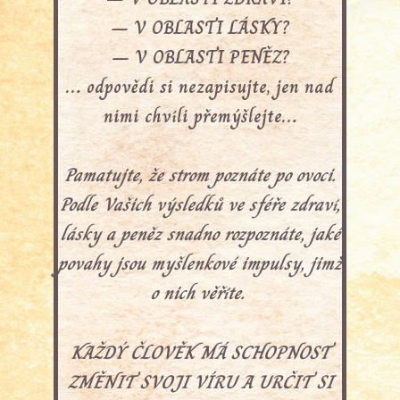
– V OBLASTI LÁSKY?
– V OBLASTI PENĚZ?
… odpovědi si nezapisujte, jen nad
nimi chvíli přemýšlejte…
Pamatujte, že strom poznáte po ovoci.
Podle Vašich výsledků ve sféře zdraví,
lásky a peněz snadno rozpoznáte, jaké
povahy jsou myšlenkové impulsy, jimž
o nich věříte.
KAŽDÝ ČLOVĚK MÁ SCHOPNOST
ZMĚNIT SVOJI VÍRU A URČIT SI