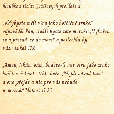
hloubkou těchto Ježíšových prohlášení:
„Kdybyste měli víru jako hořčičné zrnko,“
odpověděl Pán, „řekli byste této moruši: ‚Vykořeň
se a přesaď se do moře!‘ a poslechla by
vás.“
Lukáš 17:6
„Amen, říkám vám, budete-li mít víru jako zrnko
hořčice, řeknete téhle hoře: ‚Přejdi odsud tam,‘
a ona přejde a nic pro vás nebude
nemožné.“
Matouš 17:20