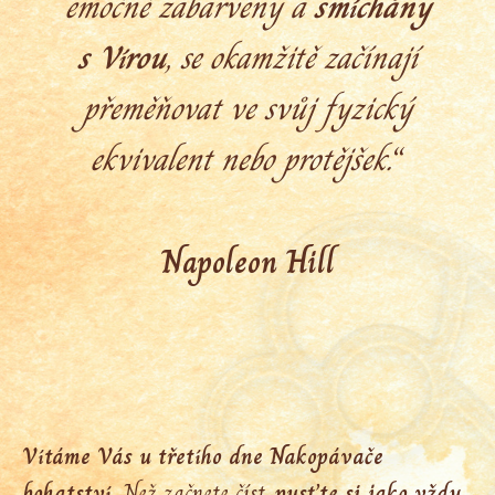
emočně zabarveny a
smíchány
s Vírou
, se okamžitě začínají
přeměňovat ve svůj fyzický
ekvivalent nebo protějšek.
“
Napoleon Hill
Vítáme Vás u třetího dne Nakopávače
bohatství.
Než začnete číst,
pusťte si jako vždy