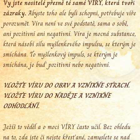
Vy jste nositelé přesně té samé VÍRY, která tvoří
zázraky.
Abyste toho ale byli schopni, potřebuje víře
porozumět. Víra není ve své podstatě, sama o sobě,
ani pozitivní ani negativní. Víra je mocná substance,
která násobí sílu myšlenkového impulsu, se kterým je
smíchána. To myšlenkový impuls, se kterým je
smíchána, je buď pozitivní nebo negativní.
VLOŽTE VÍRU DO OBAV A VZNIKNE STRACH.
VLOŽTE VÍRU DO NADĚJE A VZNIKNE
ODHODLÁNÍ.
Ježíš to věděl a o moci VÍRY často učil. Bez ohledu
na to, zda jste či nejste křesťané, zamyslete se nad