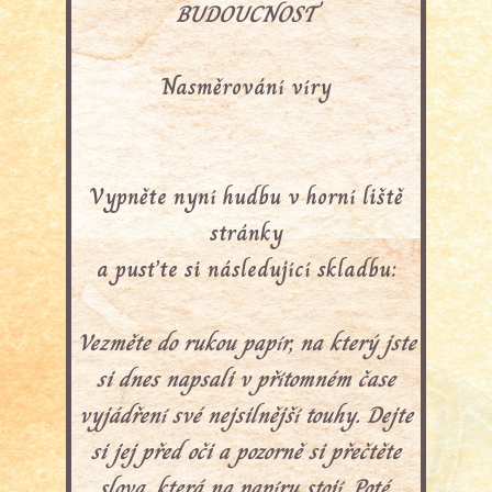
BUDOUCNOST
Nasměrování víry
Vypněte nyní hudbu v horní liště
stránky
a pusťte si následující skladbu:
Vezměte do rukou papír, na který jste
si dnes napsali v přítomném čase
vyjádření své nejsilnější touhy. Dejte
si jej před oči a pozorně si přečtěte
slova, která na papíru stojí.
Poté,