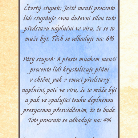
Čtvrtý stupeň: Ještě menší procento
lidí stupňuje svou duševní sílou tuto
představu naplnění ve víru, že se to
může být. Těch se odhaduje na: 6%
Pátý stupeň: A přesto mnohem menší
procento lidí krystalizuje přání
v chtění, pak v emoci představy
naplnění, poté ve víru, že to může být
a pak ve spalující touhu doplněnou
prosycenou přesvědčením, že to bude.
Toto procento se odhaduje na: 4%