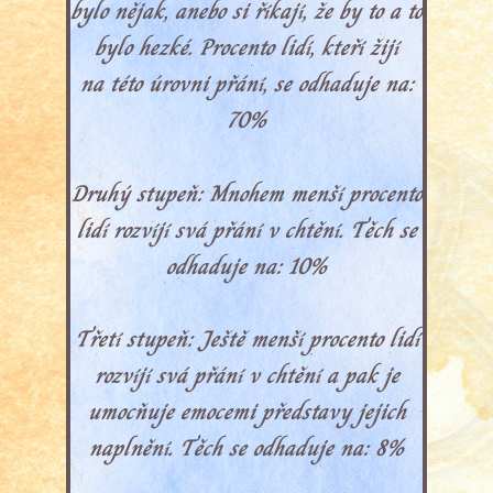
bylo nějak, anebo si říkají, že by to a to
bylo hezké. Procento lidí, kteří žijí
na této úrovni přání, se odhaduje na:
70%
Druhý stupeň: Mnohem menší procento
lidí rozvíjí svá přání v chtění. Těch se
odhaduje na: 10%
Třetí stupeň: Ještě menší procento lidí
rozvíjí svá přání v chtění a pak je
umocňuje emocemi představy jejich
naplnění. Těch se odhaduje na: 8%