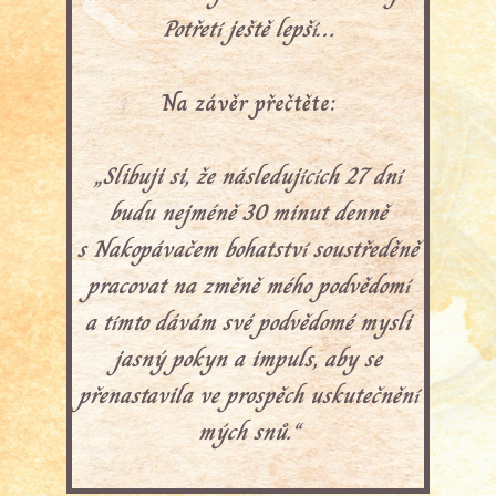
Potřetí ještě lepší…
Na závěr přečtěte:
„Slibuji si, že následujících 27 dní
budu nejméně 30 minut denně
s Nakopávačem bohatství soustředěně
pracovat na změně mého podvědomí
a tímto dávám své podvědomé mysli
jasný pokyn a impuls, aby se
přenastavila ve prospěch uskutečnění
mých snů.“