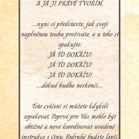
A JÁ JI PRÁVĚ TVOŘÍM.
…nyní si představte, jak svoji
naplněnou touhu prožíváte, a u toho si
opakujte:
JÁ TO DOKÁŽU!
JÁ TO DOKÁŽU!
JÁ TO DOKÁŽU!
…dokud hudba neskončí…
Toto cvičení si můžete kdykoli
zopakovat. Poprvé pro Vás mohlo být
obtížné a nové koordinovat uvedené
instrukce s činy. Podruhé budete lepší.