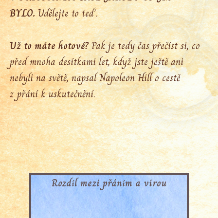
BYLO.
Udělejte to teď.
Už to máte hotové?
Pak je tedy čas přečíst si, co
před mnoha desítkami let, když jste ještě ani
nebyli na světě, napsal Napoleon Hill o cestě
z přání k uskutečnění.
Rozdíl mezi přáním a virou