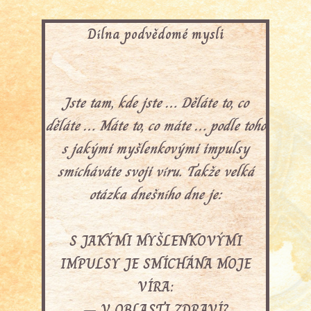
Dílna podvědomé mysli
Jste tam, kde jste … Děláte to, co
děláte … Máte to, co máte … podle toho
s jakými myšlenkovými impulsy
smícháváte svoji víru. Takže velká
otázka dnešního dne je:
S JAKÝMI MYŠLENKOVÝMI
IMPULSY JE SMÍCHÁNA MOJE
VÍRA:
– V OBLASTI ZDRAVÍ?